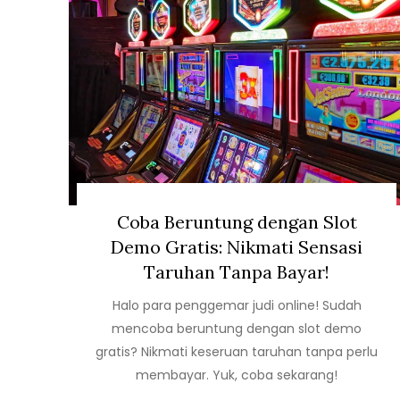
Coba Beruntung dengan Slot
Demo Gratis: Nikmati Sensasi
Taruhan Tanpa Bayar!
Halo para penggemar judi online! Sudah
mencoba beruntung dengan slot demo
gratis? Nikmati keseruan taruhan tanpa perlu
membayar. Yuk, coba sekarang!