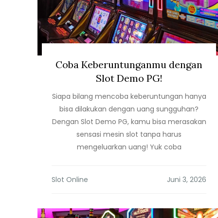
Coba Keberuntunganmu dengan
Slot Demo PG!
Siapa bilang mencoba keberuntungan hanya
bisa dilakukan dengan uang sungguhan?
Dengan Slot Demo PG, kamu bisa merasakan
sensasi mesin slot tanpa harus
mengeluarkan uang! Yuk coba
Slot Online