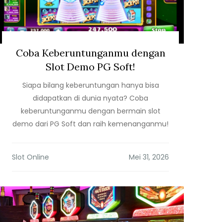
Coba Keberuntunganmu dengan
Slot Demo PG Soft!
Siapa bilang keberuntungan hanya bisa
didapatkan di dunia nyata? Coba
keberuntunganmu dengan bermain slot
demo dari PG Soft dan raih kemenanganmu!
Slot Online