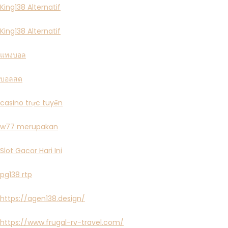
King138 Alternatif
King138 Alternatif
แทงบอล
บอลสด
casino trực tuyến
w77 merupakan
Slot Gacor Hari Ini
pg138 rtp
https://agen138.design/
https://www.frugal-rv-travel.com/