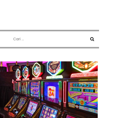
Cari
untuk: