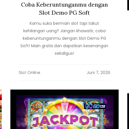
Coba Keberuntunganmu dengan
Slot Demo PG Soft
Kamu suka bermain slot tapi takut
kehilangan uang? Jangan khawatir, coba
keberuntunganmu dengan Slot Demo PG
Soft! Main gratis dan dapatkan kesenangan
sekaligus!
Slot Online