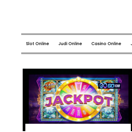
Skip
to
content
Slot Online
Judi Online
Casino Online