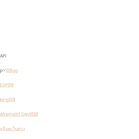
Paginasi
pos
APi
p>
168gg
EGP88
king138
Alternatif Devil138
สล็อตเว็บตรง