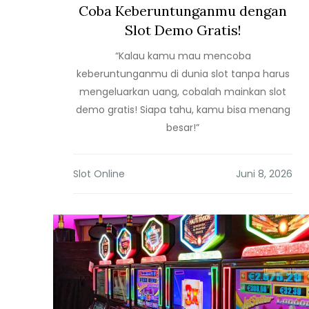
Coba Keberuntunganmu dengan
Slot Demo Gratis!
“Kalau kamu mau mencoba
keberuntunganmu di dunia slot tanpa harus
mengeluarkan uang, cobalah mainkan slot
demo gratis! Siapa tahu, kamu bisa menang
besar!”
Slot Online