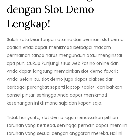
dengan Slot Demo
Lengkap!
Salah satu keuntungan utama dari bermain slot demo
adalah Anda dapat menikmati berbagai macam
permainan tanpa harus mengunduh atau menginstal
apa pun. Cukup kunjungi situs web kasino online dan
Anda dapat langsung memainkan slot demo favorit
Anda. Selain itu, slot demo juga dapat diakses dari
berbagai perangkat seperti laptop, tablet, dan bahkan
ponsel pintar, sehingga Anda dapat menikmati
kesenangan ini di mana saja dan kapan saja.
Tidak hanya itu, slot demo juga menawarkan pilihan
taruhan yang berbeda, sehingga pemain dapat memilih
taruhan yang sesuai dengan anggaran mereka. Hal ini