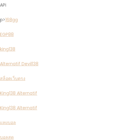
APi
p>
168gg
EGP88
king138
Alternatif Devil138
สล็อตเว็บตรง
King138 Alternatif
King138 Alternatif
แทงบอล
บอลสด