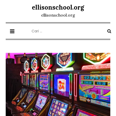
Skip
ellisonschool.org
to
ellisonschool.org
content
Cari
untuk: