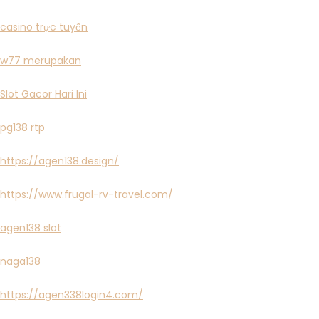
casino trực tuyến
w77 merupakan
Slot Gacor Hari Ini
pg138 rtp
https://agen138.design/
https://www.frugal-rv-travel.com/
agen138 slot
naga138
https://agen338login4.com/