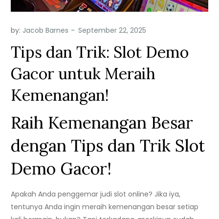
by:
Jacob Barnes
Tips dan Trik: Slot Demo
Gacor untuk Meraih
Kemenangan!
Raih Kemenangan Besar
dengan Tips dan Trik Slot
Demo Gacor!
Apakah Anda penggemar judi slot online? Jika iya,
tentunya Anda ingin meraih kemenangan besar setiap