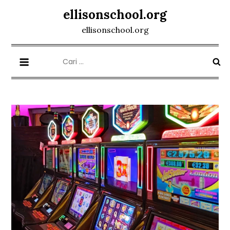
Skip
ellisonschool.org
to
ellisonschool.org
content
Cari
untuk: