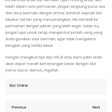
konsentrasi Anda dan semakin tajam insting Anda. Jika
kalah dalam satu permainan, jangan langsung putus asa
dan terus bermain dengan emosi. Istirahat sejenak dan
lakukan hal lain yang menyenangkan, lalu kembali ke
permainan dengan pikiran yang lebih segar. Selain itu,
jangan lupa untuk tetap mengontrol jumlah uang yang
Anda gunakan saat bermain, agar tidak mengalami
kerugian yang terlalu besar.
Dengan mengikuti tips dan trik di atas, kami yakin Anda
akan dapat meraih kemenangan besar dengan Slot
Demo Gacor. Namun, ingatlah
Slot Online
Navigasi
Previous
Next
Previous
Next