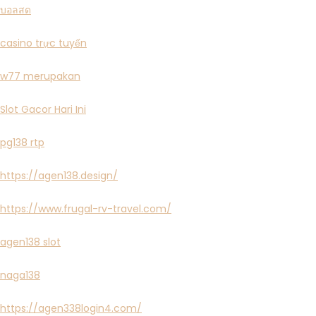
บอลสด
casino trực tuyến
w77 merupakan
Slot Gacor Hari Ini
pg138 rtp
https://agen138.design/
https://www.frugal-rv-travel.com/
agen138 slot
naga138
https://agen338login4.com/